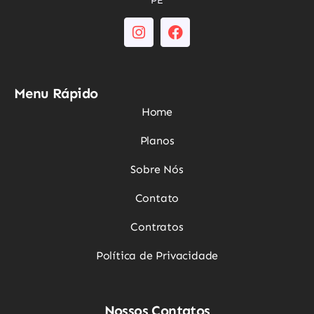
PE
Menu Rápido
Home
Planos
Sobre Nós
Contato
Contratos
Política de Privacidade
Nossos Contatos