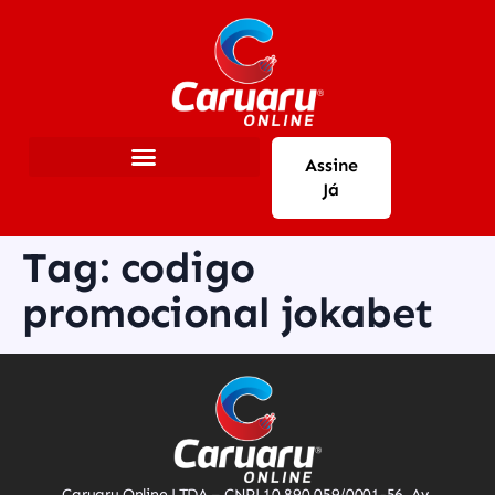
Assine
Já
Tag:
codigo
promocional jokabet
Caruaru Online LTDA – CNPJ 10.890.059/0001-56. Av.