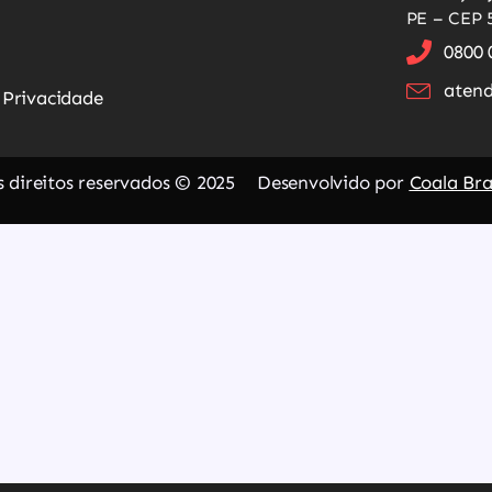
PE – CEP 
0800 
atend
e Privacidade
 direitos reservados © 2025
Desenvolvido por
Coala Br