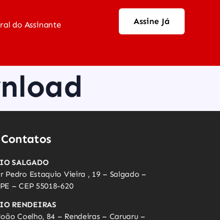
Assine Já
ral do Assinante
wnload
 Contatos
RIO SALGADO
 Pedro Estaquio Vieira , 19 – Salgado –
 PE – CEP 55018-620
IO RENDEIRAS
João Coelho, 84 – Rendeiras – Caruaru –