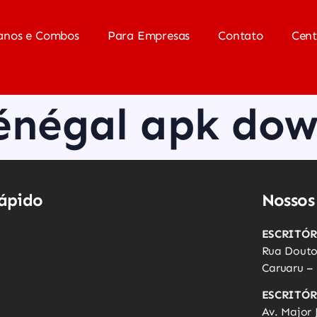
anos e Combos
Para Empresas
Contato
Cent
énégal apk do
ápido
Nossos
ESCRITÓ
Rua Doutor
Caruaru –
ESCRITÓR
Av. Major 