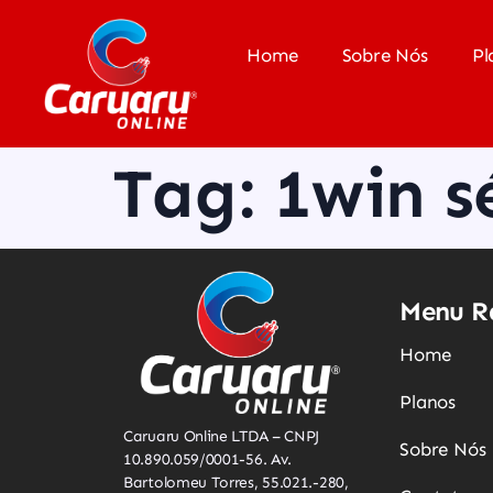
Home
Sobre Nós
Pl
Tag:
1win s
Menu R
Home
Planos
Caruaru Online LTDA – CNPJ
Sobre Nós
10.890.059/0001-56. Av.
Bartolomeu Torres, 55.021.-280,