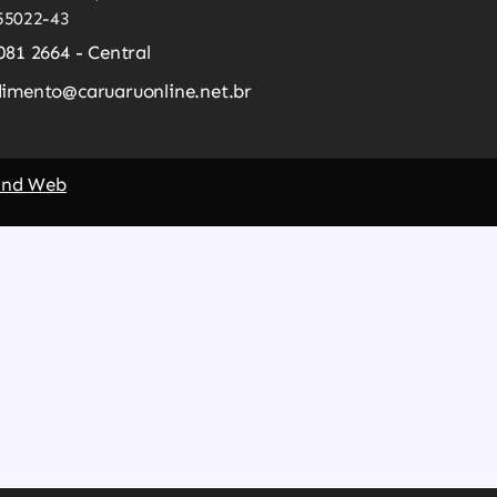
55022-43
081 2664 - Central
imento@caruaruonline.net.br
and Web