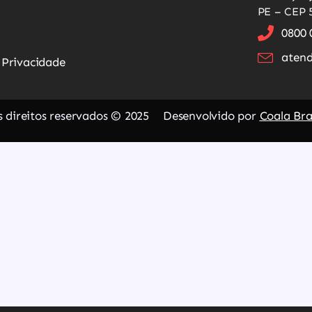
PE – CEP 
0800 
atend
e Privacidade
 direitos reservados © 2025
Desenvolvido por
Coala Br