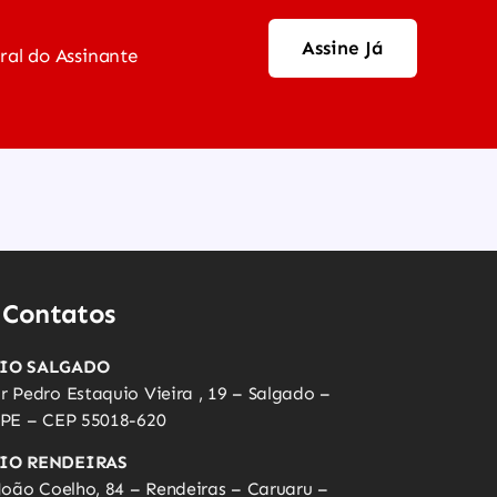
Assine Já
ral do Assinante
 Contatos
RIO SALGADO
 Pedro Estaquio Vieira , 19 – Salgado –
 PE – CEP 55018-620
IO RENDEIRAS
João Coelho, 84 – Rendeiras – Caruaru –