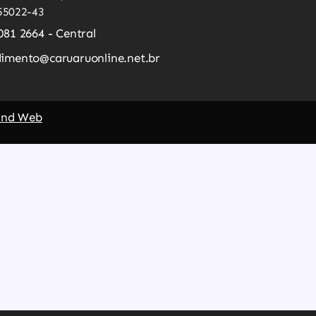
55022-43
081 2664 - Central
imento@caruaruonline.net.br
and Web