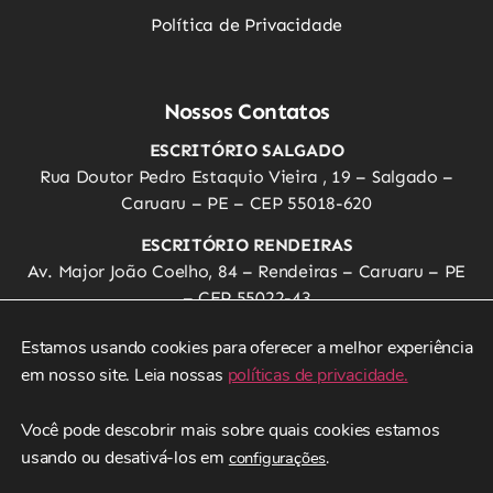
Política de Privacidade
Nossos Contatos
ESCRITÓRIO SALGADO
Rua Doutor Pedro Estaquio Vieira , 19 – Salgado –
Caruaru – PE – CEP 55018-620
ESCRITÓRIO RENDEIRAS
Av. Major João Coelho, 84 – Rendeiras – Caruaru – PE
– CEP 55022-43
0800 081 2664 - Central
Estamos usando cookies para oferecer a melhor experiência 
em nosso site. Leia nossas 
políticas de privacidade.
atendimento@caruaruonline.net.br
Você pode descobrir mais sobre quais cookies estamos 
Todos os direitos reservados © 2025
usando ou desativá-los em
configurações
.